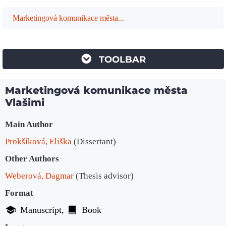
Marketingová komunikace města...
TOOLBAR
Marketingová komunikace města
Vlašimi
Bibliographic Details
Main Author
Prokšíková, Eliška
(Dissertant)
Other Authors
Weberová, Dagmar
(Thesis advisor)
Format
Manuscript
Book