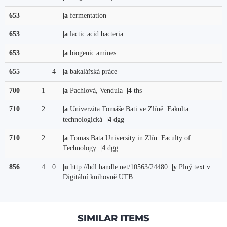
653
|a
fermentation
653
|a
lactic acid bacteria
653
|a
biogenic amines
655
4
|a
bakalářská práce
700
1
|a
Pachlová, Vendula
|4
ths
710
2
|a
Univerzita Tomáše Bati ve Zlíně. Fakulta
technologická
|4
dgg
710
2
|a
Tomas Bata University in Zlín. Faculty of
Technology
|4
dgg
856
4
0
|u
http://hdl.handle.net/10563/24480
|y
Plný text v
Digitální knihovně UTB
SIMILAR ITEMS