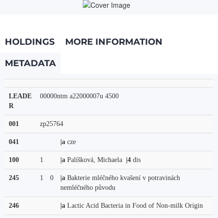
HOLDINGS
MORE INFORMATION
METADATA
LEADE
00000ntm a22000007u 4500
R
001
zp25764
041
|a
cze
100
1
|a
Palíšková, Michaela
|4
dis
245
1
0
|a
Bakterie mléčného kvašení v potravinách
nemléčného původu
246
|a
Lactic Acid Bacteria in Food of Non-milk Origin