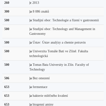
260
|c
2013
300
|a
8 086 znaků
500
|a
Studijní obor: Technologie a řízení v gastronomii
500
|a
Studijní obor: Technology and Management in
Gastronomy
500
|a
Ústav: Ústav analýzy a chemie potravin
500
|a
Univerzita Tomáše Bati ve Zlíně. Fakulta
technologická
500
|a
Tomas Bata University in Zlín. Faculty of
Technology
506
|a
Bez omezení
653
|a
fermentace
653
|a
bakterie mléčného kvašení
653
|a
biogenní aminy