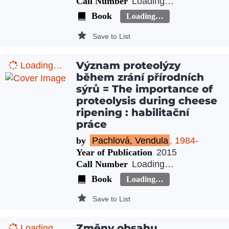
Call Number
Loading…
Book
Loading…
Save to List
Význam proteolýzy
Loading…
během zrání přírodních
sýrů = The importance of
proteolysis during cheese
ripening : habilitační
práce
by
Pachlová, Vendula
, 1984-
Year of Publication
2015
Call Number
Loading…
Book
Loading…
Save to List
Změny obsahu
Loading…