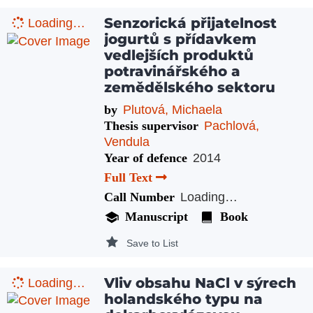
Senzorická přijatelnost
Loading…
jogurtů s přídavkem
vedlejších produktů
potravinářského a
zemědělského sektoru
by
Plutová, Michaela
Thesis supervisor
Pachlová,
Vendula
Year of defence
2014
Full Text
Call Number
Loading…
Manuscript
Book
Save to List
Vliv obsahu NaCl v sýrech
Loading…
holandského typu na