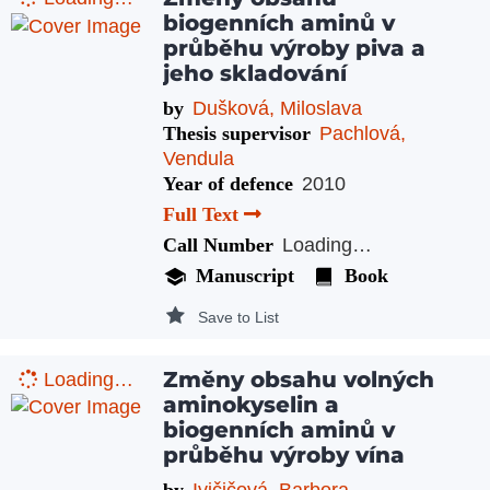
biogenních aminů v
průběhu výroby piva a
jeho skladování
by
Dušková, Miloslava
Thesis supervisor
Pachlová,
Vendula
Year of defence
2010
Full Text
Call Number
Loading…
Manuscript
Book
Save to List
Změny obsahu volných
Loading…
aminokyselin a
biogenních aminů v
průběhu výroby vína
by
Ivičičová, Barbora