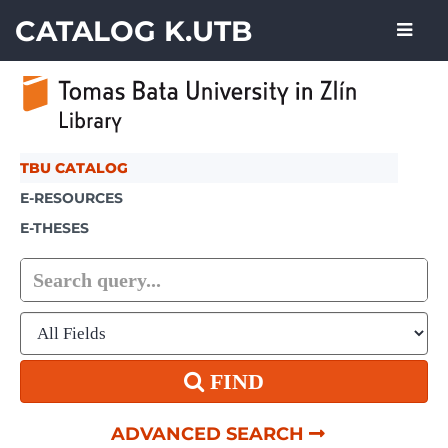
Showing
Skip to content
1 - 20
results of
53
CATALOG K.UTB
TBU CATALOG
E-RESOURCES
E-THESES
FIND
ADVANCED SEARCH