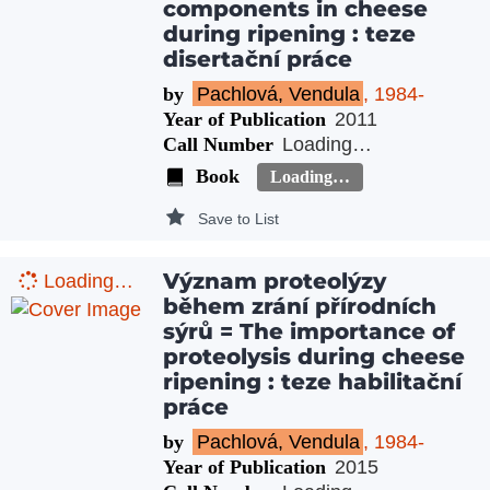
components in cheese
during ripening : teze
disertační práce
by
Pachlová, Vendula
, 1984-
Year of Publication
2011
Call Number
Loading…
Book
Loading…
Save to List
Význam proteolýzy
Loading…
během zrání přírodních
sýrů = The importance of
proteolysis during cheese
ripening : teze habilitační
práce
by
Pachlová, Vendula
, 1984-
Year of Publication
2015