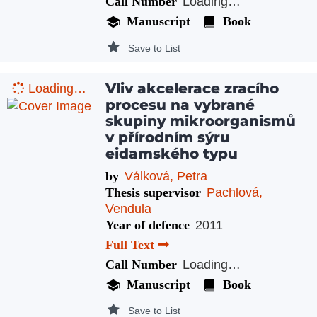
Call Number
Loading…
Manuscript
Book
Save to List
Vliv akcelerace zracího
Loading…
procesu na vybrané
skupiny mikroorganismů
v přírodním sýru
eidamského typu
by
Válková, Petra
Thesis supervisor
Pachlová,
Vendula
Year of defence
2011
Full Text
Call Number
Loading…
Manuscript
Book
Save to List