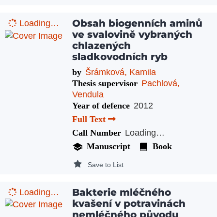
Obsah biogenních aminů
Loading…
ve svalovině vybraných
chlazených
sladkovodních ryb
by
Šrámková, Kamila
Thesis supervisor
Pachlová,
Vendula
Year of defence
2012
Full Text
Call Number
Loading…
Manuscript
Book
Save to List
Bakterie mléčného
Loading…
kvašení v potravinách
nemléčného původu