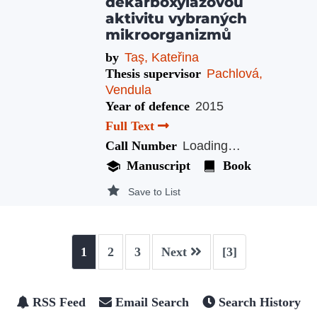
dekarboxylázovou
aktivitu vybraných
mikroorganizmů
by
Taş, Kateřina
Thesis supervisor
Pachlová,
Vendula
Year of defence
2015
Full Text
Call Number
Loading…
Manuscript
Book
Save to List
1
2
3
Next
[3]
RSS Feed
Email Search
Search History