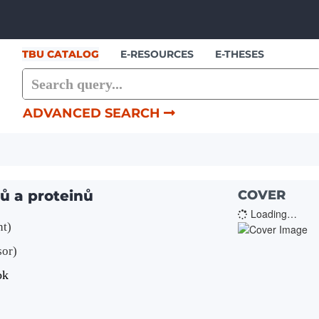
Skip to content
TBU CATALOG
E-RESOURCES
E-THESES
ADVANCED SEARCH
ů a proteinů
COVER
Loading…
nt)
sor)
ok