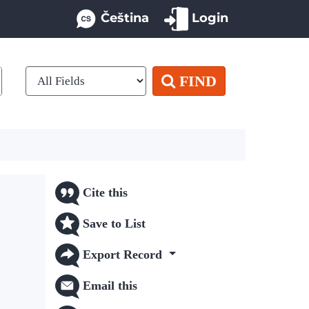
Čeština
Login
FIND
Cite this
Save to List
Export Record
Email this