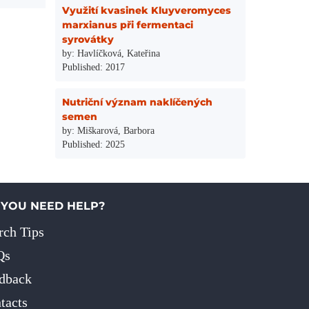
Využití kvasinek Kluyveromyces
marxianus při fermentaci
syrovátky
by: Havlíčková, Kateřina
Published: 2017
Nutriční význam naklíčených
semen
by: Miškarová, Barbora
Published: 2025
 YOU NEED HELP?
rch Tips
Qs
dback
tacts