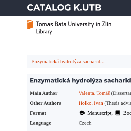
CATALOG K.UTB
Enzymatická hydrolýza sacharid...
Enzymatická hydrolýza sacharid
Bibliographic Details
Main Author
Valenta, Tomáš
(Disserta
Other Authors
Holko, Ivan
(Thesis advi
Manuscript
Bo
Format
Language
Czech