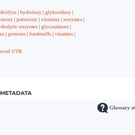
drolýza
hydrolasy
glykosidasy
oteiny
potraviny
vitaminy
enzymes
ydrolytic enzymes
glycosidases
es
proteins
foodstuffs
vitamins
ihovně UTB
METADATA
Glossary o