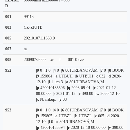
LEADE
00000nam a2200000 i 4500
R
001
99113
003
CZ-ZlUTB
005
20210107111330.0
007
ta
008
200907s2020    xr     f      001 0 cze  
952
|0
0
|1
0
|4
0
|6
801URBANOVÁM
|7
0
|8
BOOK
|9
159804
|a
UTBUH
|b
UTBUH
|c
032
|d
2020-
12-10
|l
1
|m
3
|o
801/URBANOVÁ,M.
|p
420010185596
|q
2026-09-01
|r
2021-01-12
00:00:00
|s
2021-01-12
|v
390.00
|w
2020-12-10
|x
N: nákup;
|y
08
952
|0
0
|1
0
|4
0
|6
801URBANOVÁM
|7
0
|8
BOOK
|9
159805
|a
UTBZL
|b
UTBZL
|c
005
|d
2020-
12-10
|l
0
|o
801/URBANOVÁ,M.
|p
420010185594
|r
2020-12-10 00:00:00
|v
390.00