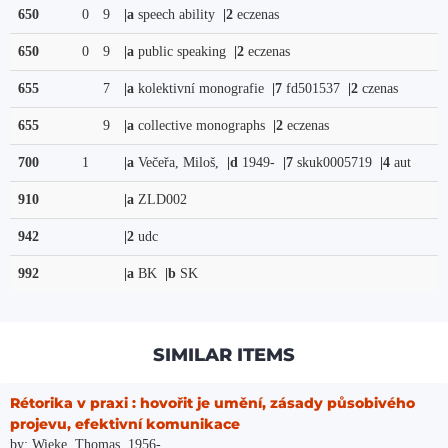
650
0
9
|a
speech ability
|2
eczenas
650
0
9
|a
public speaking
|2
eczenas
655
7
|a
kolektivní monografie
|7
fd501537
|2
czenas
655
9
|a
collective monographs
|2
eczenas
700
1
|a
Večeřa, Miloš,
|d
1949-
|7
skuk0005719
|4
aut
910
|a
ZLD002
942
|2
udc
992
|a
BK
|b
SK
SIMILAR ITEMS
Rétorika v praxi : hovořit je umění, zásady působivého
projevu, efektivní komunikace
by: Wieke, Thomas, 1956-