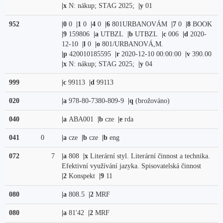
|x
N: nákup; STAG 2025;
|y
01
952
|0
0
|1
0
|4
0
|6
801URBANOVÁM
|7
0
|8
BOOK
|9
159806
|a
UTBZL
|b
UTBZL
|c
006
|d
2020-
12-10
|l
0
|o
801/URBANOVÁ,M.
|p
420010185595
|r
2020-12-10 00:00:00
|v
390.00
|x
N: nákup; STAG 2025;
|y
04
999
|c
99113
|d
99113
020
|a
978-80-7380-809-9
|q
(brožováno)
040
|a
ABA001
|b
cze
|e
rda
041
0
|a
cze
|b
cze
|b
eng
072
7
|a
808
|x
Literární styl. Literární činnost a technika.
Efektivní využívání jazyka. Spisovatelská činnost
|2
Konspekt
|9
11
080
|a
808.5
|2
MRF
080
|a
81'42
|2
MRF