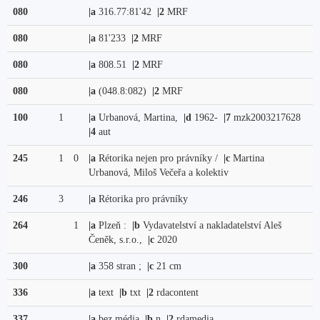
080
|a
316.77:81'42
|2
MRF
080
|a
81'233
|2
MRF
080
|a
808.51
|2
MRF
080
|a
(048.8:082)
|2
MRF
100
1
|a
Urbanová, Martina,
|d
1962-
|7
mzk2003217628
|4
aut
245
1
0
|a
Rétorika nejen pro právníky /
|c
Martina
Urbanová, Miloš Večeřa a kolektiv
246
3
|a
Rétorika pro právníky
264
1
|a
Plzeň :
|b
Vydavatelství a nakladatelství Aleš
Čeněk, s.r.o.,
|c
2020
300
|a
358 stran ;
|c
21 cm
336
|a
text
|b
txt
|2
rdacontent
337
|a
bez média
|b
n
|2
rdamedia