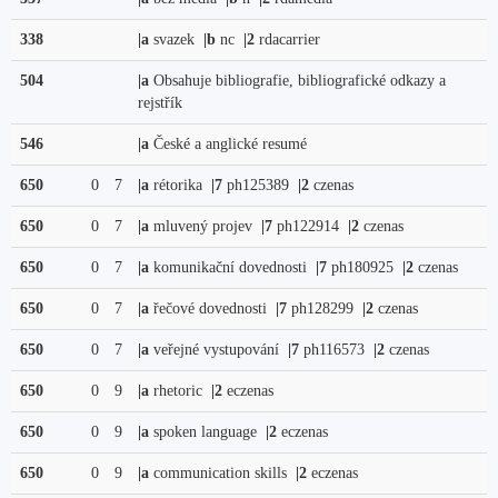
338
|a
svazek
|b
nc
|2
rdacarrier
504
|a
Obsahuje bibliografie, bibliografické odkazy a
rejstřík
546
|a
České a anglické resumé
650
0
7
|a
rétorika
|7
ph125389
|2
czenas
650
0
7
|a
mluvený projev
|7
ph122914
|2
czenas
650
0
7
|a
komunikační dovednosti
|7
ph180925
|2
czenas
650
0
7
|a
řečové dovednosti
|7
ph128299
|2
czenas
650
0
7
|a
veřejné vystupování
|7
ph116573
|2
czenas
650
0
9
|a
rhetoric
|2
eczenas
650
0
9
|a
spoken language
|2
eczenas
650
0
9
|a
communication skills
|2
eczenas