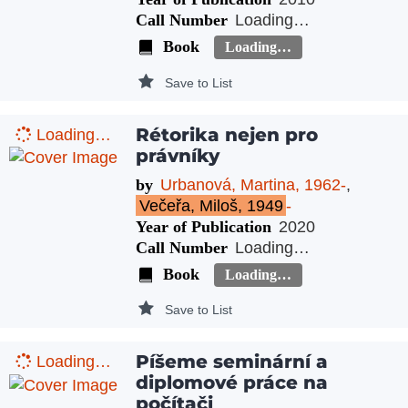
Call Number
Loading…
Book
Loading…
Save to List
Rétorika nejen pro
Loading…
právníky
by
Urbanová, Martina, 1962-
,
Večeřa, Miloš, 1949
-
Year of Publication
2020
Call Number
Loading…
Book
Loading…
Save to List
Píšeme seminární a
Loading…
diplomové práce na
počítači