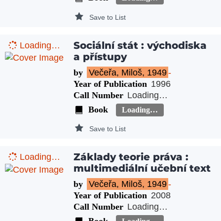
Save to List
Sociální stát : východiska
Loading…
a přístupy
by
Večeřa, Miloš, 1949
-
Year of Publication
1996
Call Number
Loading…
Book
Loading…
Save to List
Základy teorie práva :
Loading…
multimediální učební text
by
Večeřa, Miloš, 1949
-
Year of Publication
2008
Call Number
Loading…