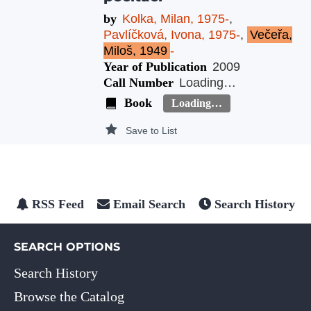
by
Kolka, Milan, 1975-
,
Pavlíčková, Ivona, 1975-
,
Večeřa,
Miloš, 1949
-
Year of Publication
2009
Call Number
Loading…
Book
Loading…
Save to List
RSS Feed
Email Search
Search History
SEARCH OPTIONS
Search History
Browse the Catalog