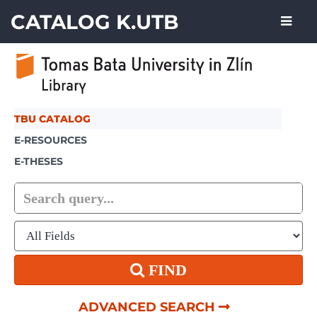
Showing
Skip to content
1 - 7
results of
7
CATALOG K.UTB
TBU CATALOG
E-RESOURCES
E-THESES
FIND
ADVANCED SEARCH