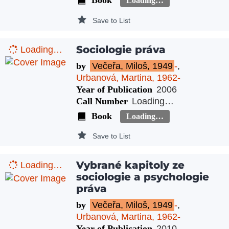
Book
Loading…
Save to List
Sociologie práva
Loading…
by
Večeřa, Miloš, 1949
-
,
Urbanová, Martina, 1962-
Year of Publication
2006
Call Number
Loading…
Book
Loading…
Save to List
Vybrané kapitoly ze
Loading…
sociologie a psychologie
práva
by
Večeřa, Miloš, 1949
-
,
Urbanová, Martina, 1962-
Year of Publication
2010