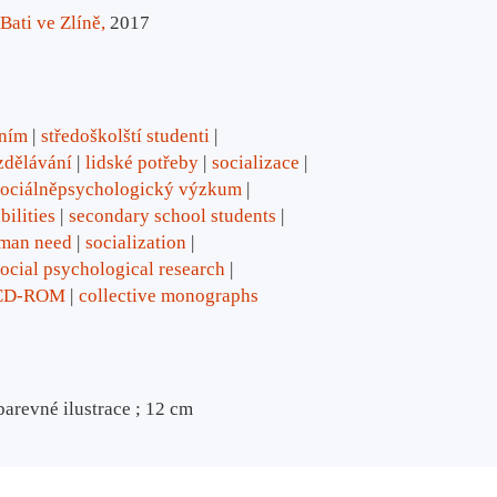
Bati ve Zlíně,
2017
ením
středoškolští studenti
zdělávání
lidské potřeby
socializace
sociálněpsychologický výzkum
bilities
secondary school students
man need
socialization
social psychological research
CD-ROM
collective monographs
arevné ilustrace ; 12 cm