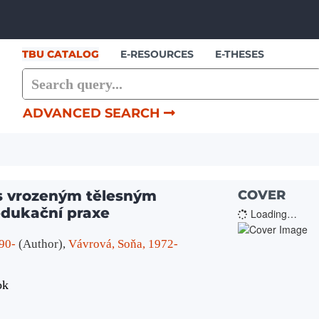
Skip to content
TBU CATALOG
E-RESOURCES
E-THESES
ADVANCED SEARCH
 s vrozeným tělesným
COVER
edukační praxe
Loading…
90-
(Author)
,
Vávrová, Soňa, 1972-
ok