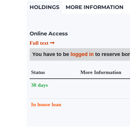
HOLDINGS
MORE INFORMATION
Online Access
Full text
You have to be
logged in
to reserve bo
Status
More Information
Holdings details from Knihovna UTB
30 days
In house loan