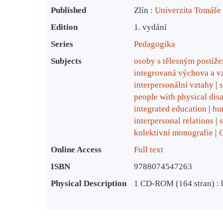
Published
Zlín :
Univerzita Tomáše 
Edition
1. vydání
Series
Pedagogika
Subjects
osoby s tělesným postiž
integrovaná výchova a v
interpersonální vztahy
people with physical disa
integrated education
hu
interpersonal relations
kolektivní monografie
Online Access
Full text
ISBN
9788074547263
Physical Description
1 CD-ROM (164 stran) : b