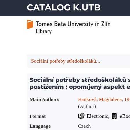
CATALOG K.UTB
Sociální potřeby středoškoláků...
Sociální potřeby středoškoláků
postižením : opomíjený aspekt 
Bibliographic Details
Main Authors
Hanková, Magdalena, 19
(Author)
Electronic
eBo
Format
Language
Czech