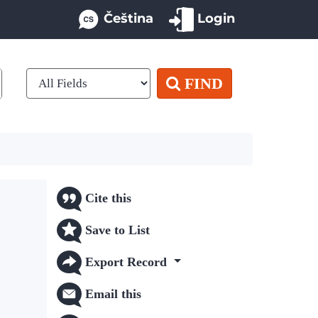
Čeština
Login
FIND
Cite this
Save to List
Export Record
Email this