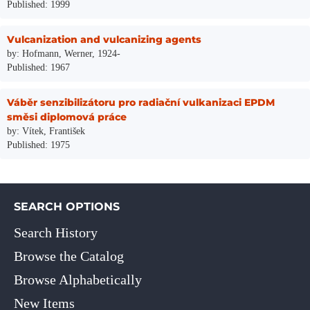
Published: 1999
Vulcanization and vulcanizing agents
by: Hofmann, Werner, 1924-
Published: 1967
Váběr senzibilizátoru pro radiační vulkanizaci EPDM
směsi diplomová práce
by: Vítek, František
Published: 1975
SEARCH OPTIONS
Search History
Browse the Catalog
Browse Alphabetically
New Items