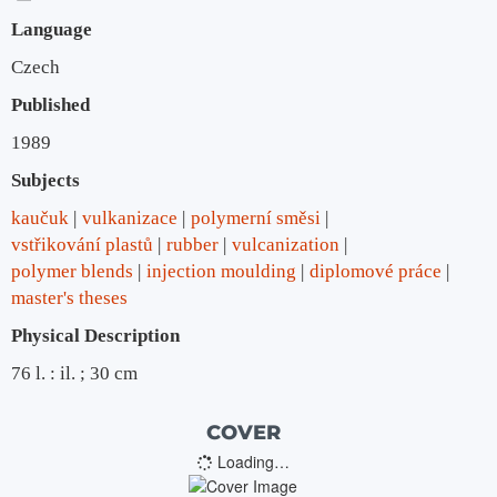
Language
Czech
Published
1989
Subjects
kaučuk
vulkanizace
polymerní směsi
vstřikování plastů
rubber
vulcanization
polymer blends
injection moulding
diplomové práce
master's theses
Physical Description
76 l. : il. ; 30 cm
COVER
Loading…