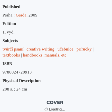
Published
Praha :
Grada,
2009
Edition
1. vyd.
Subjects
tvůrčí psaní
creative writing
učebnice
příručky
textbooks
handbooks, manuals, etc.
ISBN
9788024720913
Physical Description
208 s. ; 24 cm
COVER
Loading…