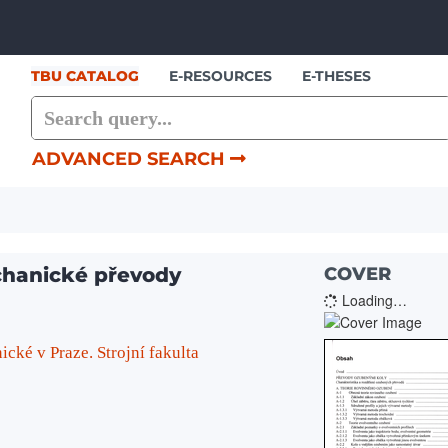
Skip to content
TBU CATALOG
E-RESOURCES
E-THESES
ADVANCED SEARCH
chanické převody
COVER
Loading…
cké v Praze. Strojní fakulta