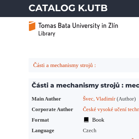
CATALOG K.UTB
Části a mechanismy strojů :
Části a mechanismy strojů : me
Bibliographic Details
Main Author
Švec, Vladimír
(Author)
Corporate Author
České vysoké učení techni
Book
Format
Language
Czech