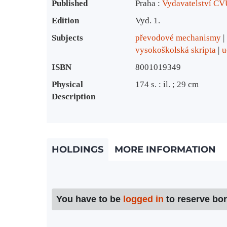
Published
Praha :
Vydavatelství ČV
Edition
Vyd. 1.
Subjects
převodové mechanismy
vysokoškolská skripta
u
ISBN
8001019349
Physical
174 s. : il. ; 29 cm
Description
HOLDINGS
MORE INFORMATION
You have to be
logged in
to reserve bo