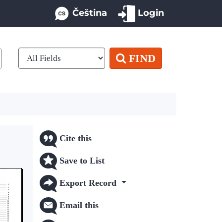
Čeština
Login
FIND
Cite this
Save to List
Export Record
Email this