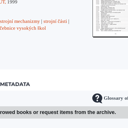
UT,
1999
strojní mechanizmy
strojní části
čebnice vysokých škol
METADATA
Glossary o
rrowed books or request items from the archive.