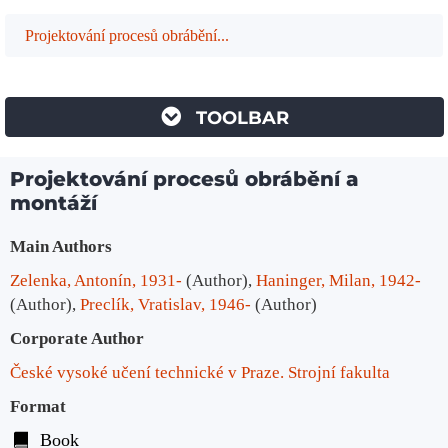
Projektování procesů obrábění...
TOOLBAR
Projektování procesů obrábění a
montáží
Bibliographic Details
Main Authors
Zelenka, Antonín, 1931-
(Author)
,
Haninger, Milan, 1942-
(Author)
,
Preclík, Vratislav, 1946-
(Author)
Corporate Author
České vysoké učení technické v Praze. Strojní fakulta
Format
Book