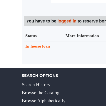
You have to be
logged in
to reserve bo
Status
More Information
Holdings details from Knihovna UTB
In house loan
SEARCH OPTIONS
Search History
Browse the Catalog
Browse Alphabetically