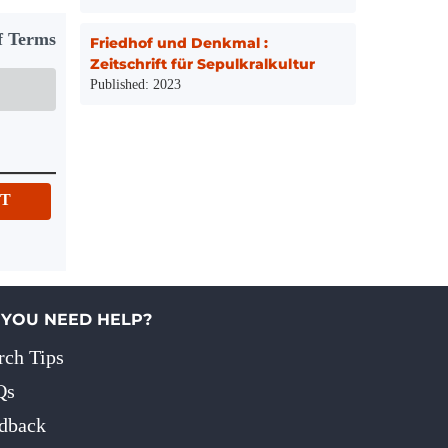
f Terms
Friedhof und Denkmal :
Zeitschrift für Sepulkralkultur
Published: 2023
IT
 YOU NEED HELP?
rch Tips
Qs
dback