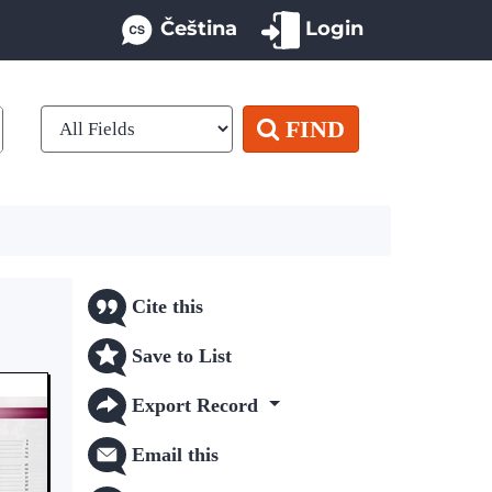
Čeština
Login
FIND
Cite this
Save to List
Export Record
Email this