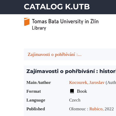
CATALOG K.UTB
Zajímavosti o pohřbívání :...
Zajímavosti o pohřbívání : histor
Bibliographic Details
Main Author
Kocourek, Jaroslav
(Auth
Book
Format
Language
Czech
Published
Olomouc :
Rubico,
2022