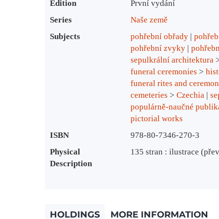
Edition
První vydání
Series
Naše země
Subjects
pohřební obřady
pohřeb
pohřební zvyky
pohřebn
sepulkrální architektura
funeral ceremonies
>
his
funeral rites and ceremon
cemeteries
>
Czechia
se
populárně-naučné publik
pictorial works
ISBN
978-80-7346-270-3
Physical
135 stran : ilustrace (př
Description
HOLDINGS
MORE INFORMATION