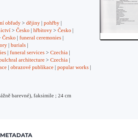
ní obřady
>
dějiny
pohřby
ictví
>
Česko
hřbitovy
>
Česko
>
Česko
funeral ceremonies
tory
burials
ies
funeral services
>
Czechia
pulchral architecture
>
Czechia
ace
obrazové publikace
popular works
evážně barevné), faksimile ; 24 cm
METADATA