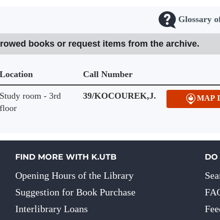
Glossary o
rrowed books or request items from the archive.
Location
Call Number
Study room - 3rd
39/KOCOUREK,J.
MAP 
floor
FIND MORE WITH K.UTB
DO
Opening Hours of the Library
Sea
Suggestion for Book Purchase
FA
Interlibrary Loans
Fee