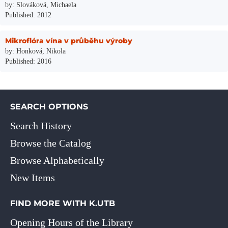
by: Slováková, Michaela
Published: 2012
Mikroflóra vína v průběhu výroby
by: Honková, Nikola
Published: 2016
SEARCH OPTIONS
Search History
Browse the Catalog
Browse Alphabetically
New Items
FIND MORE WITH K.UTB
Opening Hours of the Library