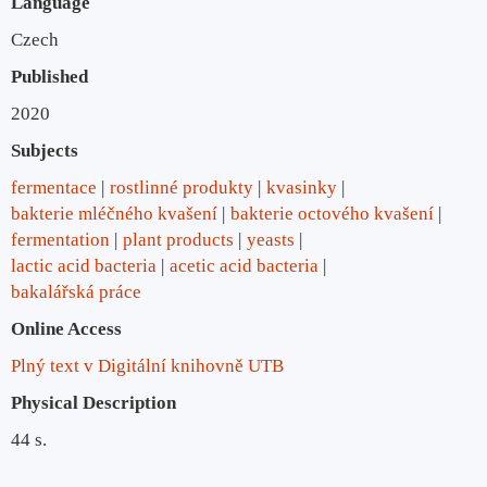
Language
Czech
Published
2020
Subjects
fermentace
rostlinné produkty
kvasinky
bakterie mléčného kvašení
bakterie octového kvašení
fermentation
plant products
yeasts
lactic acid bacteria
acetic acid bacteria
bakalářská práce
Online Access
Plný text v Digitální knihovně UTB
Physical Description
44 s.