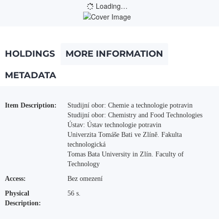
Loading…
HOLDINGS
MORE INFORMATION
METADATA
More Information
Item Description:
Studijní obor: Chemie a technologie potravin
Studijní obor: Chemistry and Food Technologies
Ústav: Ústav technologie potravin
Univerzita Tomáše Bati ve Zlíně. Fakulta
technologická
Tomas Bata University in Zlín. Faculty of
Technology
Access:
Bez omezení
Physical
56 s.
Description: