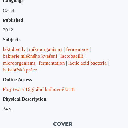
Language
Czech
Published
2012
Subjects
laktobacily
mikroorganismy
fermentace
bakterie mléčného kvašení
lactobacilli
microorganisms
fermentation
lactic acid bacteria
bakalářská práce
Online Access
Plný text v Digitální knihovně UTB
Physical Description
34 s.
COVER