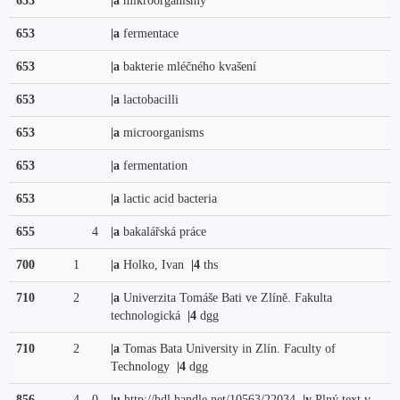
653
|a
mikroorganismy
653
|a
fermentace
653
|a
bakterie mléčného kvašení
653
|a
lactobacilli
653
|a
microorganisms
653
|a
fermentation
653
|a
lactic acid bacteria
655
4
|a
bakalářská práce
700
1
|a
Holko, Ivan
|4
ths
710
2
|a
Univerzita Tomáše Bati ve Zlíně. Fakulta
technologická
|4
dgg
710
2
|a
Tomas Bata University in Zlín. Faculty of
Technology
|4
dgg
856
4
0
|u
http://hdl.handle.net/10563/22034
|y
Plný text v