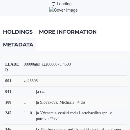
Loading…
HOLDINGS
MORE INFORMATION
METADATA
LEADE
00000ntm a22000007u 4500
R
001
zp25505
041
|a
cze
100
1
|a
Slováková, Michaela
|4
dis
245
1
0
|a
Význam a využití rodu Lactobacillus spp. v
potravinářství
246
|a
The Importance and Use of Bacteria of the Genus