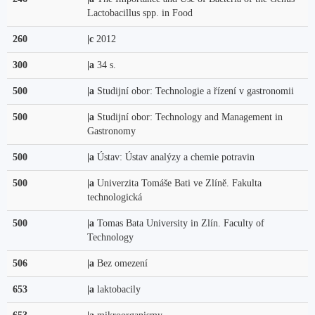
Lactobacillus spp. in Food
260
|c
2012
300
|a
34 s.
500
|a
Studijní obor: Technologie a řízení v gastronomii
500
|a
Studijní obor: Technology and Management in
Gastronomy
500
|a
Ústav: Ústav analýzy a chemie potravin
500
|a
Univerzita Tomáše Bati ve Zlíně. Fakulta
technologická
500
|a
Tomas Bata University in Zlín. Faculty of
Technology
506
|a
Bez omezení
653
|a
laktobacily