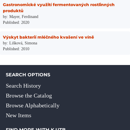
Gastronomické využití fermentovaných rostlinných
produktů
by: Mayer, Ferdinand
Published: 2020
Výskyt bakterií mléčného kvašení ve víně
by: Lišková, Simona
Published: 2010
SEARCH OPTIONS
Search History
Browse the Catalog
Browse Alphabetically
New Items
FIND MORE WITH K.UTB