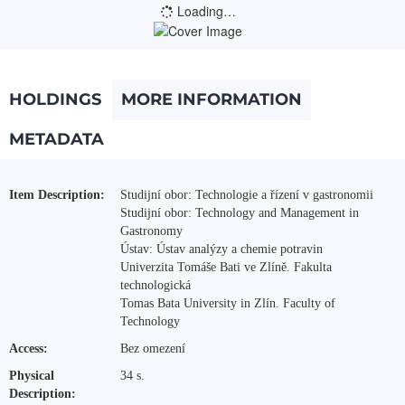
Loading…
HOLDINGS
MORE INFORMATION
METADATA
More Information
Item Description:
Studijní obor: Technologie a řízení v gastronomii
Studijní obor: Technology and Management in
Gastronomy
Ústav: Ústav analýzy a chemie potravin
Univerzita Tomáše Bati ve Zlíně. Fakulta
technologická
Tomas Bata University in Zlín. Faculty of
Technology
Access:
Bez omezení
Physical
34 s.
Description: