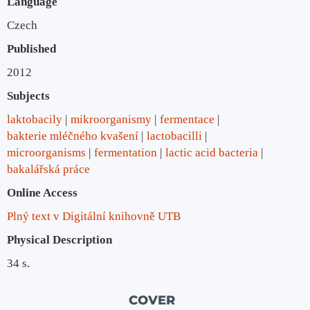
Language
Czech
Published
2012
Subjects
laktobacily
mikroorganismy
fermentace
bakterie mléčného kvašení
lactobacilli
microorganisms
fermentation
lactic acid bacteria
bakalářská práce
Online Access
Plný text v Digitální knihovně UTB
Physical Description
34 s.
COVER