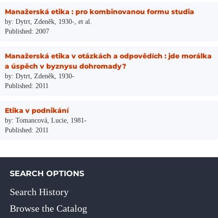
Manažerská etika : pro kombinovanou formu studia
by: Dytrt, Zdeněk, 1930-, et al.
Published: 2007
Manažerská etika v otázkách a odpovědích : jde morálka
a úspěch v byznysu dohromady?
by: Dytrt, Zdeněk, 1930-
Published: 2011
Etika v podnikání
by: Tomancová, Lucie, 1981-
Published: 2011
SEARCH OPTIONS
Search History
Browse the Catalog