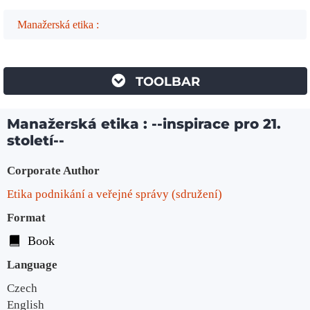
Manažerská etika :
TOOLBAR
Manažerská etika : --inspirace pro 21.
století--
Bibliographic Details
Corporate Author
Etika podnikání a veřejné správy (sdružení)
Format
Book
Language
Czech
English