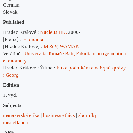
German
Slovak
Published
Hradec Králové :
Nucleus HK,
2000-
[Praha] :
Economia
[Hradec Králové] :
M & V, WAMAK
Ve Zlíně :
Univerzita Tomáše Bati, Fakulta managementu a
ekonomiky
Hradec Králové : Žilina :
Etika podnikání a veřejné správy
; Georg
Edition
1. vyd.
Subjects
manažerská etika
business ethics
sborníky
miscellanea
ISBN