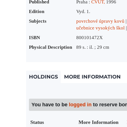
Published
Praha :
ČVUT,
1996
Edition
Vyd. 1.
Subjects
povrchové úpravy kovů
učebnice vysokých škol
ISBN
800101472X
Physical Description
89 s. : il. ; 29 cm
HOLDINGS
MORE INFORMATION
You have to be
logged in
to reserve bo
Status
More Information