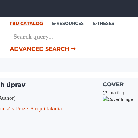
Skip to content
TBU CATALOG
E-RESOURCES
E-THESES
ADVANCED SEARCH
ch úprav
COVER
Loading…
Author)
ické v Praze. Strojní fakulta