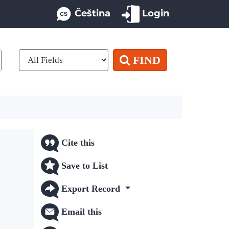
Čeština
Login
FIND
Cite this
Save to List
Export Record
Email this