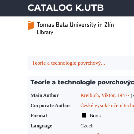
CATALOG K.UTB
Teorie a technologie povrchový...
Teorie a technologie povrchový
Bibliographic Details
Main Author
Kreibich, Viktor, 1947-
(
Corporate Author
České vysoké učení techn
Book
Format
Language
Czech