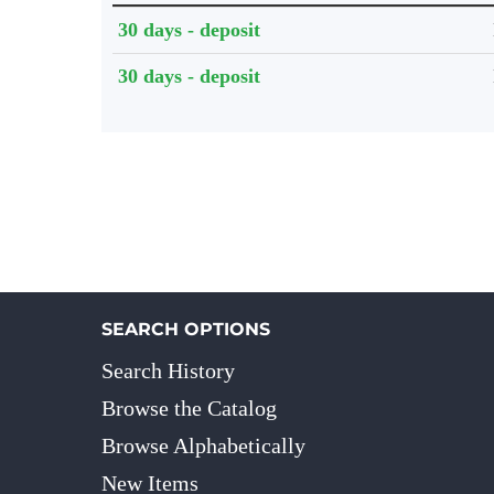
Holdings details from Knihovna UTB
30 days - deposit
30 days - deposit
SEARCH OPTIONS
Search History
Browse the Catalog
Browse Alphabetically
New Items