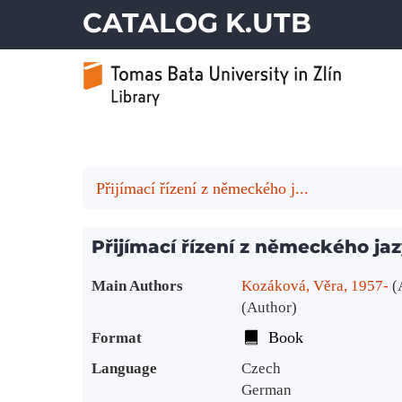
CATALOG K.UTB
Přijímací řízení z německého j...
Přijímací řízení z německého ja
Bibliographic Details
Main Authors
Kozáková, Věra, 1957-
(
(Author)
Book
Format
Language
Czech
German