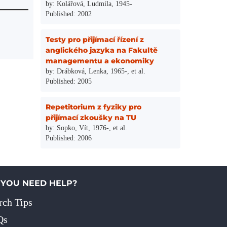
by: Kolářová, Ludmila, 1945-
Published: 2002
Testy pro přijímací řízení z
anglického jazyka na Fakultě
managementu a ekonomiky
by: Drábková, Lenka, 1965-, et al.
Published: 2005
Repetitorium z fyziky pro
přijímací zkoušky na TU
by: Sopko, Vít, 1976-, et al.
Published: 2006
 YOU NEED HELP?
rch Tips
Qs