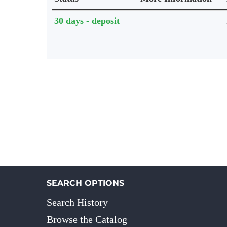
Holdings details from Knihovna UTB
30 days - deposit
SEARCH OPTIONS
Search History
Browse the Catalog