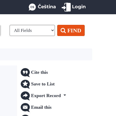
Čeština
Login
FIND
Cite this
Save to List
Export Record
Email this