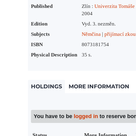
Published
Zlín :
Univerzita Tomáše
2004
Edition
Vyd. 3. nezměn.
Subjects
Němčina
přijímací zko
ISBN
8073181754
Physical Description
35 s.
HOLDINGS
MORE INFORMATION
You have to be
logged in
to reserve bo
Status
More Information