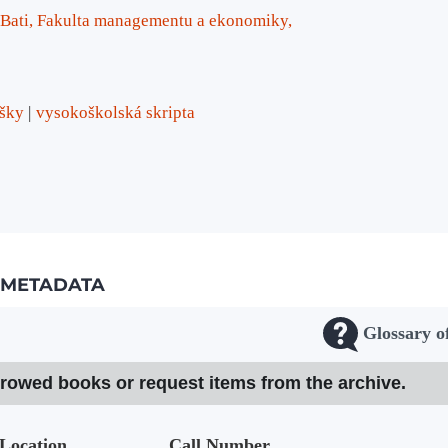
 Bati, Fakulta managementu a ekonomiky,
ušky
vysokoškolská skripta
METADATA
Glossary o
rrowed books or request items from the archive.
Location
Call Number