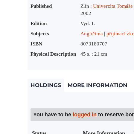
Published
Zlín :
Univerzita Tomáše
2002
Edition
Vyd. 1.
Subjects
Angličtina
přijímací zk
ISBN
8073180707
Physical Description
45 s. ; 21 cm
HOLDINGS
MORE INFORMATION
You have to be
logged in
to reserve bo
Status
More Information