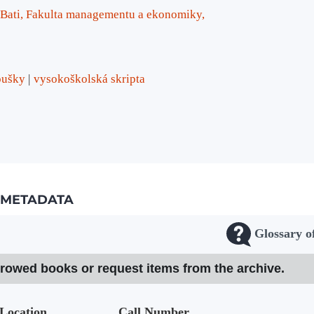
 Bati, Fakulta managementu a ekonomiky,
oušky
vysokoškolská skripta
METADATA
Glossary o
rrowed books or request items from the archive.
Location
Call Number