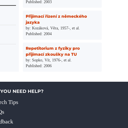
Published: 2003
Přijímací řízení z německého
jazyka
by: Kozáková, Věra, 1957-, et al.
Published: 2004
Repetitorium z fyziky pro
přijímací zkoušky na TU
by: Sopko, Vít, 1976-, et al.
Published: 2006
 YOU NEED HELP?
rch Tips
Qs
dback