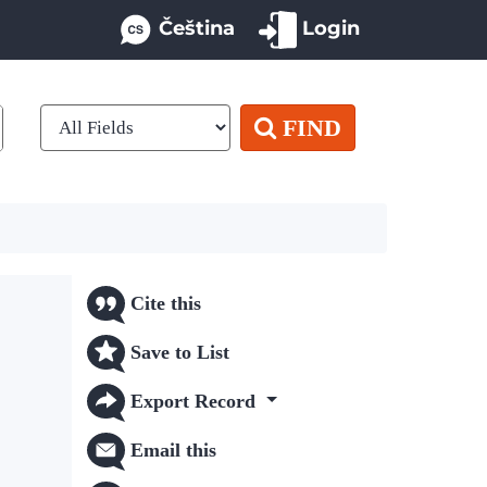
Čeština
Login
FIND
Cite this
Save to List
Export Record
Email this