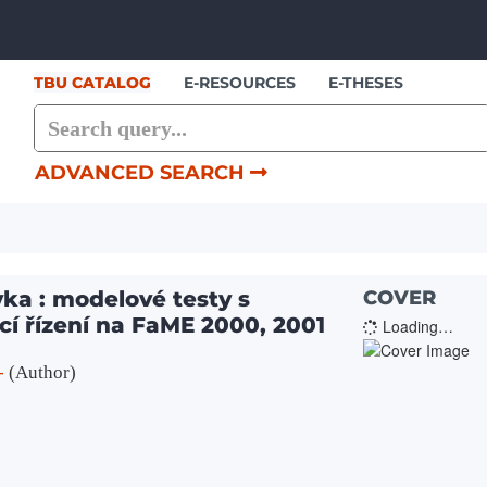
Skip to content
TBU CATALOG
E-RESOURCES
E-THESES
ADVANCED SEARCH
yka : modelové testy s
COVER
í řízení na FaME 2000, 2001
Loading…
-
(Author)