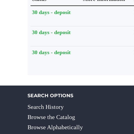
Holdings details from Knihovna UTB
30 days - deposit
30 days - deposit
30 days - deposit
SEARCH OPTIONS
Search History
Browse the Catalog
Browse Alphabetically