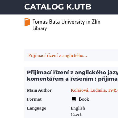
CATALOG K.UTB
Přijímací řízení z anglického...
Přijímací řízení z anglického jaz
komentářem a řešením : přijímac
Bibliographic Details
Main Author
Kolářová, Ludmila, 1945
Book
Format
Language
English
Czech