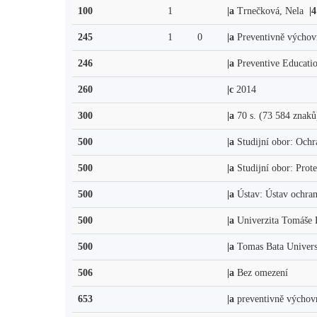
100
1
|a
Trnečková, Nela
|4
245
1
0
|a
Preventivně výchovn
246
|a
Preventive Education
260
|c
2014
300
|a
70 s. (73 584 znaků
500
|a
Studijní obor: Ochr
500
|a
Studijní obor: Prot
500
|a
Ústav: Ústav ochran
500
|a
Univerzita Tomáše Ba
500
|a
Tomas Bata Universi
506
|a
Bez omezení
653
|a
preventivně výchov