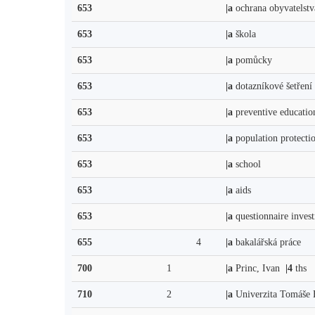
653
|a
ochrana obyvatelst
653
|a
škola
653
|a
pomůcky
653
|a
dotazníkové šetření
653
|a
preventive education
653
|a
population protecti
653
|a
school
653
|a
aids
653
|a
questionnaire inves
655
4
|a
bakalářská práce
700
1
|a
Princ, Ivan
|4
ths
710
2
|a
Univerzita Tomáše B