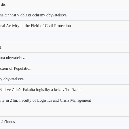
dis
á činnost v oblasti ochrany obyvatelstva
al Activity in the Field of Civil Protection
).
ana obyvatelstva
ection of Population
y obyvatelstva
ti ve Zlíně. Fakulta logistiky a krizového řízení
ty in Zlín. Faculty of Logistics and Crisis Management
ná činnost