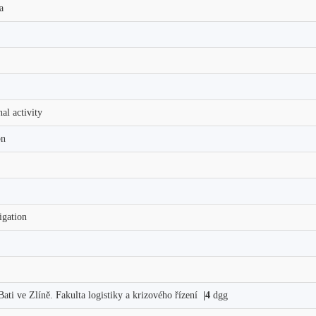
va
al activity
on
tigation
ati ve Zlíně. Fakulta logistiky a krizového řízení
|4
dgg