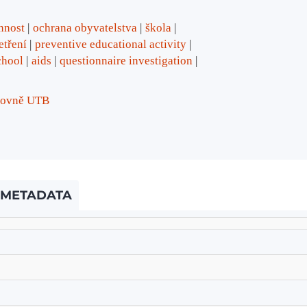
nnost
ochrana obyvatelstva
škola
etření
preventive educational activity
chool
aids
questionnaire investigation
ihovně UTB
METADATA