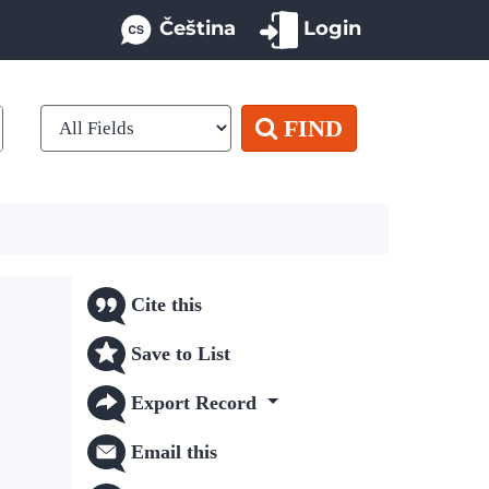
Čeština
Login
FIND
Cite this
Save to List
Export Record
Email this