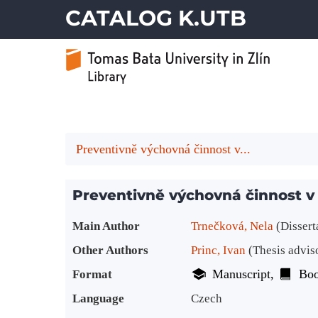
CATALOG K.UTB
Preventivně výchovná činnost v...
Preventivně výchovná činnost v 
Bibliographic Details
Main Author
Trnečková, Nela
(Dissert
Other Authors
Princ, Ivan
(Thesis advis
Manuscript
Bo
Format
Language
Czech