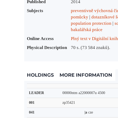
Published
2014
Subjects
preventivně výchovná či
pomůcky
dotazníkové š
population protection
s
bakalářská práce
Online Access
Plný text v Digitální kn
Physical Description
70 s. (73 584 znaků).
HOLDINGS
MORE INFORMATION
LEADER
00000ntm a22000007u 4500
001
zp35421
041
|a
cze