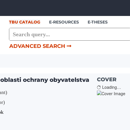
Skip to content
TBU CATALOG
E-RESOURCES
E-THESES
ADVANCED SEARCH
oblasti ochrany obyvatelstva
COVER
Loading…
ant)
or)
ok