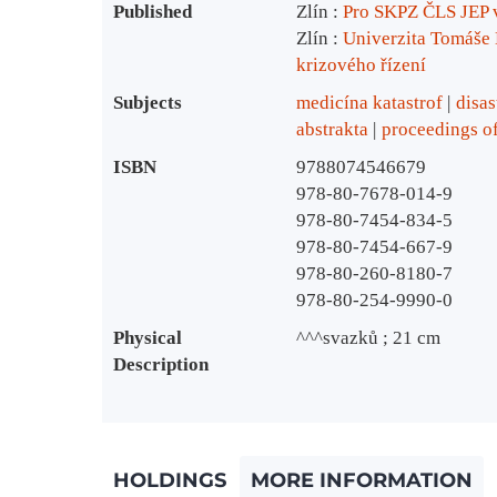
Published
Zlín :
Pro SKPZ ČLS JEP 
Zlín :
Univerzita Tomáše B
krizového řízení
Subjects
medicína katastrof
disas
abstrakta
proceedings o
ISBN
9788074546679
978-80-7678-014-9
978-80-7454-834-5
978-80-7454-667-9
978-80-260-8180-7
978-80-254-9990-0
Physical
^^^svazků ; 21 cm
Description
HOLDINGS
MORE INFORMATION