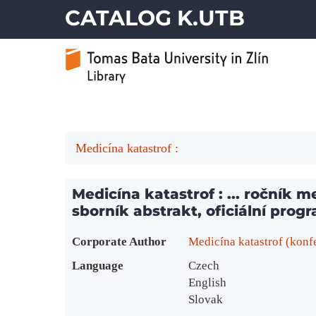
CATALOG K.UTB
Medicína katastrof :
Medicína katastrof : ... ročník me
sborník abstrakt, oficiální prog
Bibliographic Details
Corporate Author
Medicína katastrof (konf
Language
Czech
English
Slovak