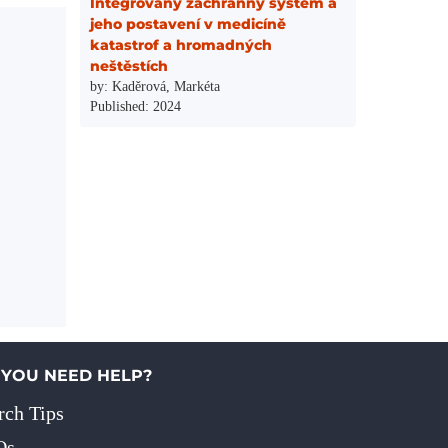
Integrovaný záchranný systém a
jeho postavení v medicíně
katastrof a hromadných
neštěstích
by: Kaděrová, Markéta
Published: 2024
 YOU NEED HELP?
rch Tips
Qs