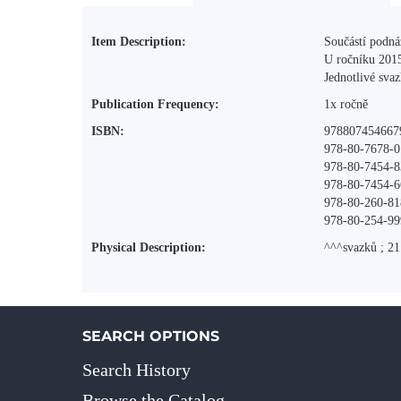
More Information
Item Description:
Součástí podná
U ročníku 201
Jednotlivé sva
Publication Frequency:
1x ročně
ISBN:
978807454667
978-80-7678-0
978-80-7454-8
978-80-7454-6
978-80-260-81
978-80-254-99
Physical Description:
^^^svazků ; 2
SEARCH OPTIONS
Search History
Browse the Catalog