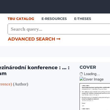
Skip to content
TBU CATALOG
E-RESOURCES
E-THESES
ADVANCED SEARCH
zinárodní konference : ... :
COVER
ram
Loading…
erence)
(Author)