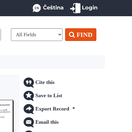
Čeština
Login
FIND
Cite this
Save to List
Export Record
Email this