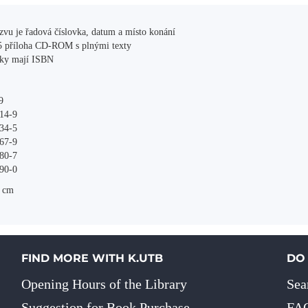
zvu je řadová číslovka, datum a místo konání
5 příloha CD-ROM s plnými texty
zky mají ISBN
9
14-9
34-5
67-9
80-7
90-0
1 cm
FIND MORE WITH K.UTB
DO
Opening Hours of the Library
Sea
Suggestion for Book Purchase
FA