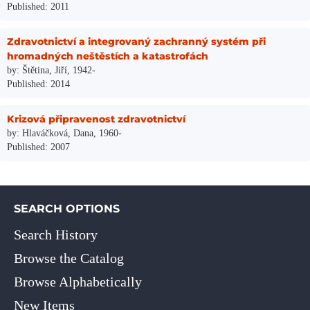
Published: 2011
Zdravotnictví a integrovaný zachranný systém při
hromadných neštěstích a katastrofách
by: Štětina, Jiří, 1942-
Published: 2014
Krizová připravenost zdravotnictví
by: Hlaváčková, Dana, 1960-
Published: 2007
SEARCH OPTIONS
Search History
Browse the Catalog
Browse Alphabetically
New Items