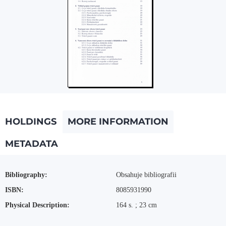
HOLDINGS
MORE INFORMATION
METADATA
More Information
Bibliography:
Obsahuje bibliografii
ISBN:
8085931990
Physical Description:
164 s. ; 23 cm