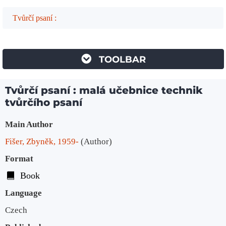
Tvůrčí psaní :
TOOLBAR
Tvůrčí psaní : malá učebnice technik
tvůrčího psaní
Bibliographic Details
Main Author
Fišer, Zbyněk, 1959-
(Author)
Format
Book
Language
Czech