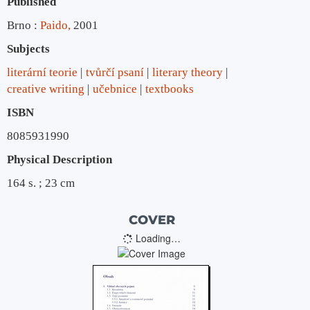
Published
Brno :
Paido,
2001
Subjects
literární teorie
tvůrčí psaní
literary theory
creative writing
učebnice
textbooks
ISBN
8085931990
Physical Description
164 s. ; 23 cm
COVER
Loading…