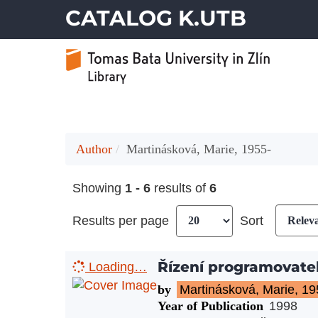
CATALOG K.UTB
Author
Martinásková, Marie, 1955-
Showing
1 - 6
results of
6
Results per page
Sort
Řízení programovate
Loading…
by
Martinásková, Marie, 19
Year of Publication
1998