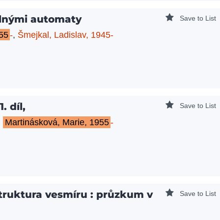
lnými automaty
Save to List
55
-
,
Šmejkal, Ladislav, 1945-
. díl,
Save to List
,
Martinásková, Marie, 1955
-
struktura vesmíru : průzkum v
Save to List