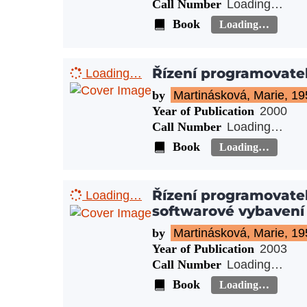
Call Number
Loading…
Book
Loading…
Řízení programovate
Loading…
by
Martinásková, Marie, 19
Year of Publication
2000
Call Number
Loading…
Book
Loading…
Řízení programovatel
Loading…
softwarové vybavení
by
Martinásková, Marie, 19
Year of Publication
2003
Call Number
Loading…
Book
Loading…