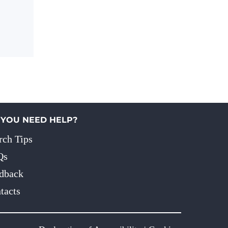
 YOU NEED HELP?
rch Tips
Qs
dback
tacts