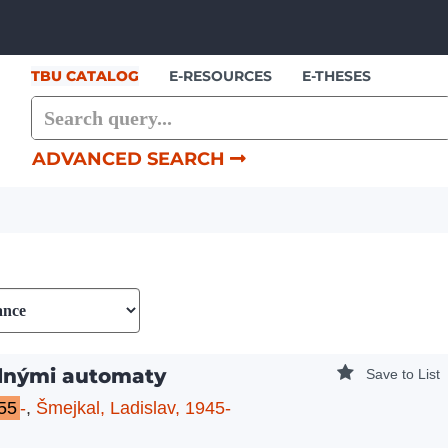
Showing
Skip to content
1 - 6
results of
6
TBU CATALOG
E-RESOURCES
E-THESES
ADVANCED SEARCH
lnými automaty
Save to List
55
-
,
Šmejkal, Ladislav, 1945-