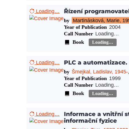
Řízení programovate
Loading…
by
Martinásková, Marie, 19
Year of Publication
2004
Call Number
Loading…
Book
Loading…
PLC a automatizace. 1
Loading…
by
Šmejkal, Ladislav, 1945-
Year of Publication
1999
Call Number
Loading…
Book
Loading…
Informace a vnitřní 
Loading…
informační fyzice