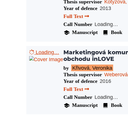
Thesis supervisor
Kotyzová,
Year of defence
2013
Full Text
Call Number
Loading…
Manuscript
Book
Marketingová komun
Loading…
obchodu inLOVE
by
Křivová, Veronika
Thesis supervisor
Weberová
Year of defence
2016
Full Text
Call Number
Loading…
Manuscript
Book