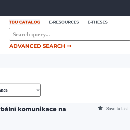
Showing
Skip to content
1 - 2
results of
2
TBU CATALOG
E-RESOURCES
E-THESES
ADVANCED SEARCH
rbální komunikace na
Save to List