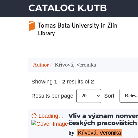
CATALOG K.UTB
Author
Křivová, Veronika
Showing
1 - 2
results of
2
Results per page
Sort
Vliv a význam nonve
Loading…
českých pracovištích
by
Křivová, Veronika