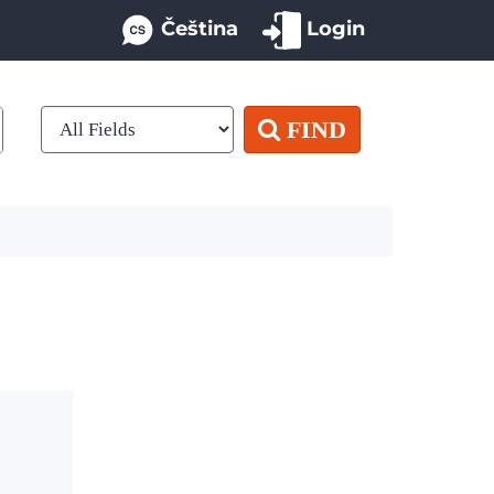
Čeština
Login
FIND