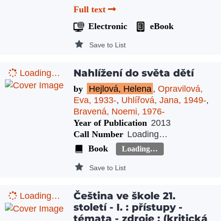
Full text
Electronic
eBook
Save to List
Nahlížení do světa dětí
Loading…
by
Hejlová, Helena
,
Opravilová,
Eva, 1933-
,
Uhlířová, Jana, 1949-
,
Bravená, Noemi, 1976-
Year of Publication
2013
Call Number
Loading…
Book
Loading…
Save to List
Čeština ve škole 21.
Loading…
století - I. : přístupy -
témata - zdroje : (kritická