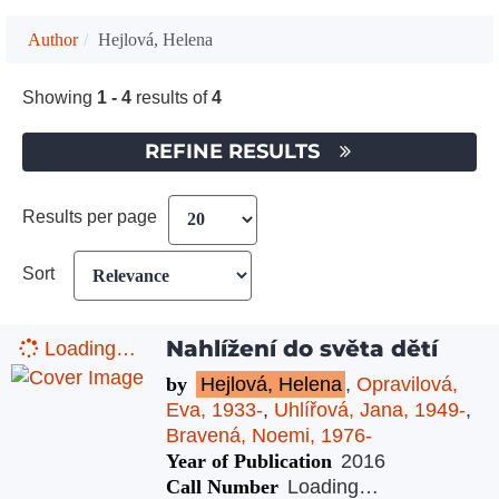
Author
Hejlová, Helena
Showing
1 - 4
results of
4
REFINE RESULTS
Results per page
Sort
Nahlížení do světa dětí
Loading…
by
Hejlová, Helena
,
Opravilová,
Eva, 1933-
,
Uhlířová, Jana, 1949-
,
Bravená, Noemi, 1976-
Year of Publication
2016
Call Number
Loading…