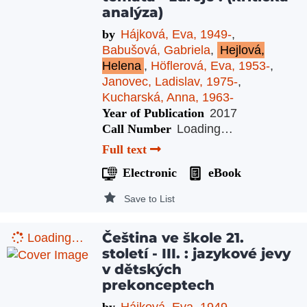
analýza)
by
Hájková, Eva, 1949-
,
Babušová, Gabriela
,
Hejlová,
Helena
,
Höflerová, Eva, 1953-
,
Janovec, Ladislav, 1975-
,
Kucharská, Anna, 1963-
Year of Publication
2017
Call Number
Loading…
Full text
Electronic
eBook
Save to List
Čeština ve škole 21.
Loading…
století - III. : jazykové jevy
v dětských
prekonceptech
by
Hájková, Eva, 1949-
,