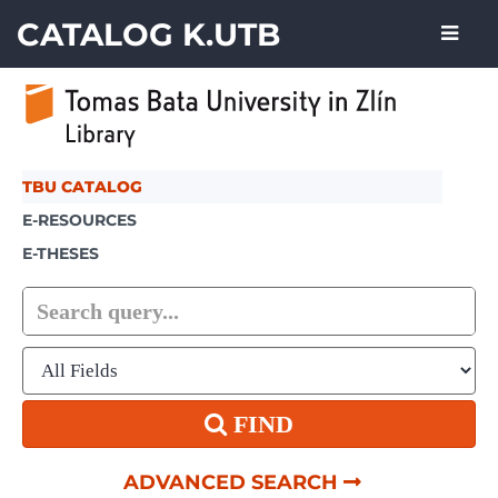
Showing
Skip to content
1 - 4
results of
4
CATALOG K.UTB
TBU CATALOG
E-RESOURCES
E-THESES
FIND
ADVANCED SEARCH