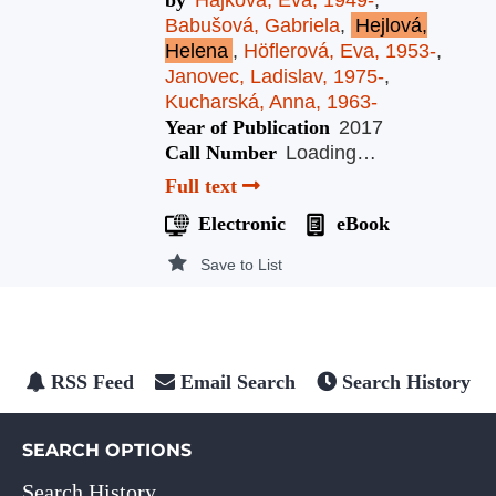
Babušová, Gabriela
,
Hejlová,
Helena
,
Höflerová, Eva, 1953-
,
Janovec, Ladislav, 1975-
,
Kucharská, Anna, 1963-
Year of Publication
2017
Call Number
Loading…
Full text
Electronic
eBook
Save to List
RSS Feed
Email Search
Search History
SEARCH OPTIONS
Search History