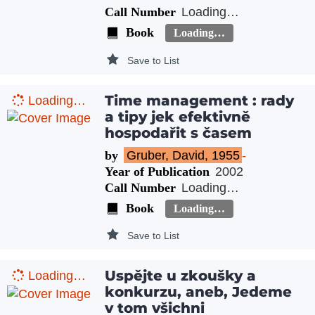
Call Number
Loading…
Book
Loading…
Save to List
Time management : rady
Loading…
a tipy jek efektivně
hospodařit s časem
by
Gruber, David, 1955
-
Year of Publication
2002
Call Number
Loading…
Book
Loading…
Save to List
Uspějte u zkoušky a
Loading…
konkurzu, aneb, Jedeme
v tom všichni