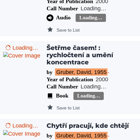
Year of Publication
2000
Call Number
Loading…
Audio
Loading…
Save to List
Šetřme časem! :
Loading…
rychločtení a umění
koncentrace
by
Gruber, David, 1955
-
Year of Publication
2000
Call Number
Loading…
Book
Loading…
Save to List
Chytří pracují, kde chtějí
Loading…
by
Gruber, David, 1955
-