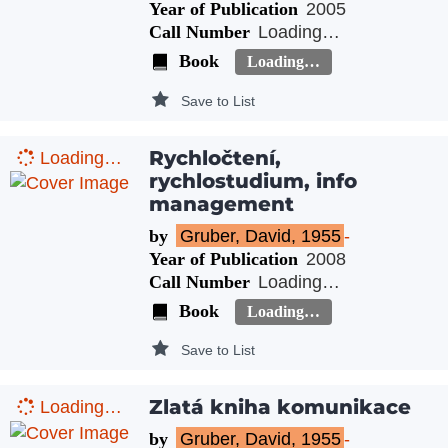
Year of Publication
2005
Call Number
Loading…
Book
Loading…
Save to List
Rychločtení,
Loading…
rychlostudium, info
management
by
Gruber, David, 1955
-
Year of Publication
2008
Call Number
Loading…
Book
Loading…
Save to List
Zlatá kniha komunikace
Loading…
by
Gruber, David, 1955
-