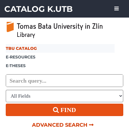
Showing
Skip to content
1 - 20
results of
23
CATALOG K.UTB
TBU CATALOG
E-RESOURCES
E-THESES
FIND
ADVANCED SEARCH