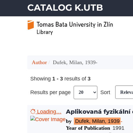
CATALOG K.UTB
Author
Dufek, Milan, 1939-
Showing
1 - 3
results of
3
Results per page
Sort
Aplikovaná fyzikální 
Loading…
by
Dufek, Milan, 1939
-
Year of Publication
1991