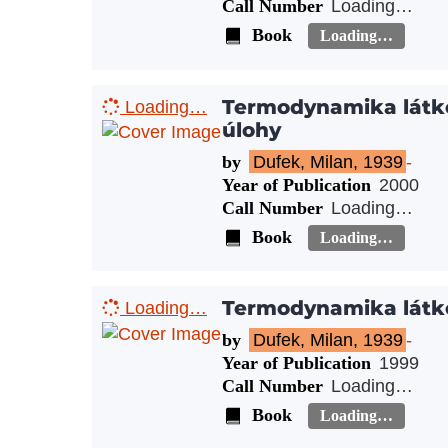
Call Number
Loading…
Book
Loading…
Termodynamika látko
Loading…
úlohy
by
Dufek, Milan, 1939
-
Year of Publication
2000
Call Number
Loading…
Book
Loading…
Termodynamika látk
Loading…
by
Dufek, Milan, 1939
-
Year of Publication
1999
Call Number
Loading…
Book
Loading…