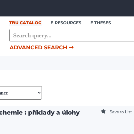
Showing
Skip to content
1 - 3
results of
3
TBU CATALOG
E-RESOURCES
E-THESES
ADVANCED SEARCH
chemie : příklady a úlohy
Save to List