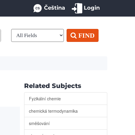
Čeština
Login
FIND
Related Subjects
Fyzikální chemie
chemická termodynamika
směšování