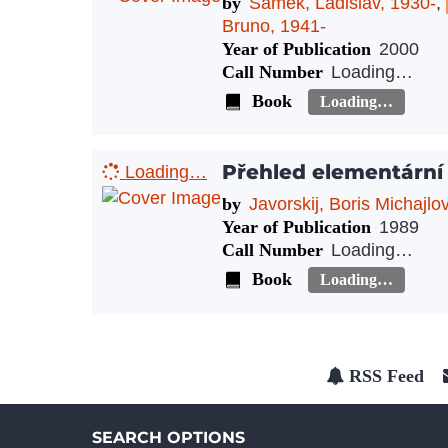
by
Samek, Ladislav, 1930-
,
Bruno, 1941-
Year of Publication
2000
Call Number
Loading…
Book
Loading…
Přehled elementární f
Loading…
by
Javorskij, Boris Michajlov
Year of Publication
1989
Call Number
Loading…
Book
Loading…
RSS Feed
SEARCH OPTIONS