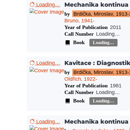
Mechanika kontinua
Loading…
by
Brdička, Miroslav, 1913
Bruno, 1941-
Year of Publication
2011
Call Number
Loading…
Book
Loading…
Kavitace : Diagnostik
Loading…
by
Brdička, Miroslav, 1913
Oldřich, 1922-
Year of Publication
1981
Call Number
Loading…
Book
Loading…
Mechanika kontinua
Loading…