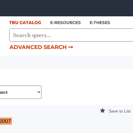
Showing
Skip to content
1 - 7
results of
7
TBU CATALOG
E-RESOURCES
E-THESES
ADVANCED SEARCH
Save to List
-2007