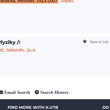
Brdička, Miroslav, 1913-2007
,
Sopko,
yziky /:
Save to List
ič
,
Selezněv, Ju.A
Email Search
Search History
FIND MORE WITH K.UTB
DO