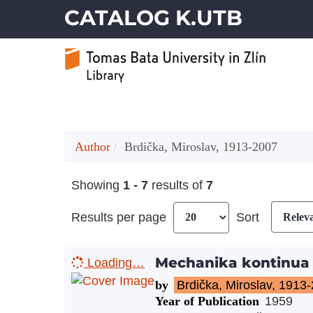
CATALOG K.UTB
Author
Brdička, Miroslav, 1913-2007
Showing
1 - 7
results of
7
Results per page
Sort
Mechanika kontinua
Loading…
by
Brdička, Miroslav, 1913
Year of Publication
1959