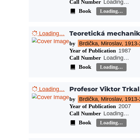
Call Number
Loading…
Book
Loading…
Teoretická mechani
Loading…
by
Brdička, Miroslav, 1913
Year of Publication
1987
Call Number
Loading…
Book
Loading…
Profesor Viktor Trkal
Loading…
by
Brdička, Miroslav, 1913
Year of Publication
2007
Call Number
Loading…
Book
Loading…