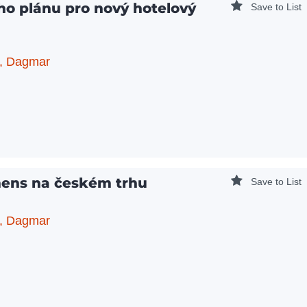
o plánu pro nový hotelový
Save to List
, Dagmar
mens na českém trhu
Save to List
, Dagmar