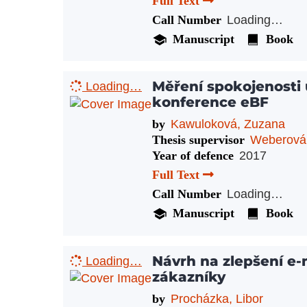
Full Text
Call Number
Loading…
Manuscript
Book
Měření spokojenosti
Loading…
konference eBF
by
Kawuloková, Zuzana
Thesis supervisor
Weberová
Year of defence
2017
Full Text
Call Number
Loading…
Manuscript
Book
Návrh na zlepšení e
Loading…
zákazníky
by
Procházka, Libor