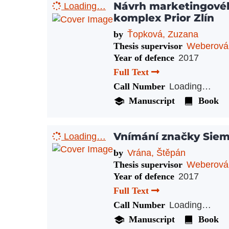
Návrh marketingovéh
Loading…
komplex Prior Zlín
by
Ťopková, Zuzana
Thesis supervisor
Weberová
Year of defence
2017
Full Text
Call Number
Loading…
Manuscript
Book
Vnímání značky Sie
Loading…
by
Vrána, Štěpán
Thesis supervisor
Weberová
Year of defence
2017
Full Text
Call Number
Loading…
Manuscript
Book