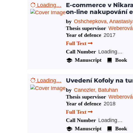
E-commerce v Nikarag
Loading…
on-line nakupování e
by
Oshchepkova, Anastasiy
Thesis supervisor
Weberová
Year of defence
2017
Full Text
Call Number
Loading…
Manuscript
Book
Uvedení Kofoly na t
Loading…
by
Canozler, Batuhan
Thesis supervisor
Weberová
Year of defence
2018
Full Text
Call Number
Loading…
Manuscript
Book