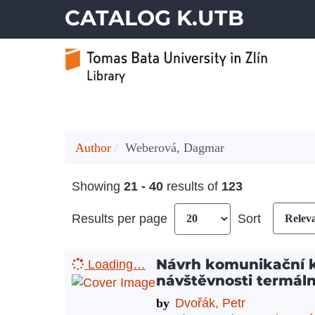
CATALOG K.UTB
Author
Weberová, Dagmar
Showing
21 - 40
results of
123
Results per page
Sort
Návrh komunikační 
Loading…
návštěvnosti termál
by
Dvořák, Petr