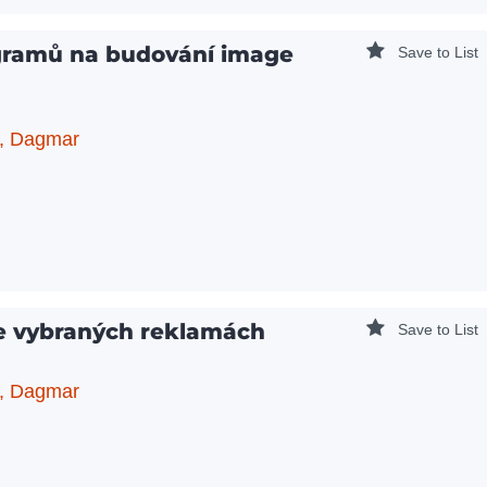
ogramů na budování image
Save to List
, Dagmar
e vybraných reklamách
Save to List
, Dagmar