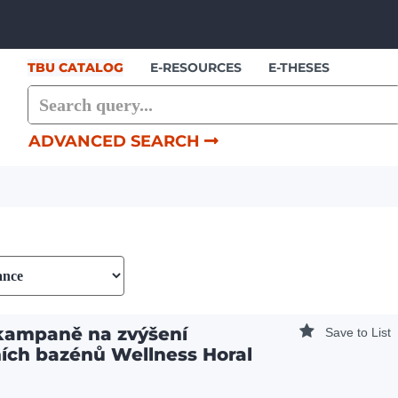
Showing
Skip to content
21 - 40
results of
123
TBU CATALOG
E-RESOURCES
E-THESES
ADVANCED SEARCH
kampaně na zvýšení
Save to List
ních bazénů Wellness Horal