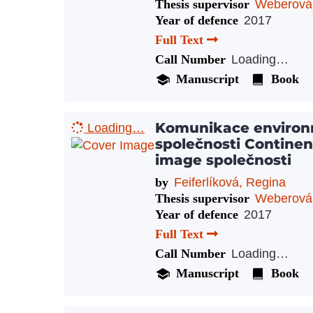
Thesis supervisor
Weberová
Year of defence
2017
Full Text
Call Number
Loading…
Manuscript
Book
Komunikace environ
Loading…
společnosti Continent
image společnosti
by
Feiferlíková, Regina
Thesis supervisor
Weberová
Year of defence
2017
Full Text
Call Number
Loading…
Manuscript
Book