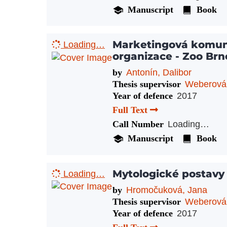
Manuscript
Book
Marketingová komun
Loading…
organizace - Zoo Brn
by
Antonín, Dalibor
Thesis supervisor
Weberová
Year of defence
2017
Full Text
Call Number
Loading…
Manuscript
Book
Mytologické postavy
Loading…
by
Hromočuková, Jana
Thesis supervisor
Weberová
Year of defence
2017