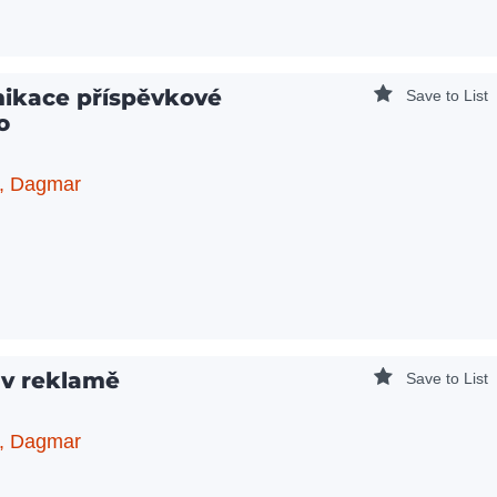
ikace příspěvkové
Save to List
o
, Dagmar
 v reklamě
Save to List
, Dagmar