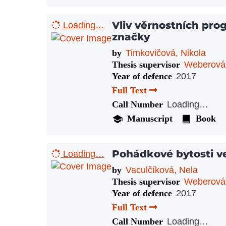
Vliv věrnostních pr
Loading…
značky
by
Timkovičová, Nikola
Thesis supervisor
Weberová
Year of defence
2017
Full Text
Call Number
Loading…
Manuscript
Book
Pohádkové bytosti v
Loading…
by
Vaculčíková, Nela
Thesis supervisor
Weberová
Year of defence
2017
Full Text
Call Number
Loading…